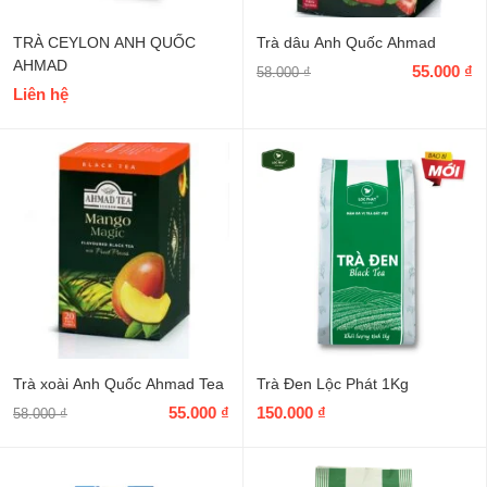
TRÀ CEYLON ANH QUỐC
Trà dâu Anh Quốc Ahmad
AHMAD
55.000
₫
58.000
₫
Liên hệ
Trà xoài Anh Quốc Ahmad Tea
Trà Đen Lộc Phát 1Kg
55.000
₫
150.000
₫
58.000
₫