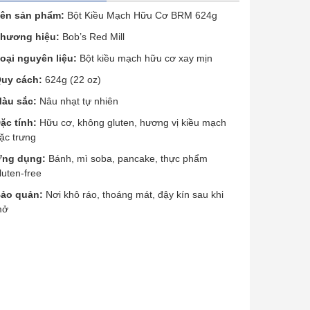
ên sản phẩm:
Bột Kiều Mạch Hữu Cơ BRM 624g
hương hiệu:
Bob’s Red Mill
oại nguyên liệu:
Bột kiều mạch hữu cơ xay mịn
uy cách:
624g (22 oz)
àu sắc:
Nâu nhạt tự nhiên
ặc tính:
Hữu cơ, không gluten, hương vị kiều mạch
ặc trưng
ng dụng:
Bánh, mì soba, pancake, thực phẩm
luten-free
ảo quản:
Nơi khô ráo, thoáng mát, đậy kín sau khi
mở