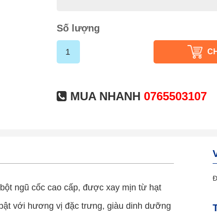
Số lượng
C
MUA NHANH
0765503107
Đ
ột ngũ cốc cao cấp, được xay mịn từ hạt
ật với hương vị đặc trưng, giàu dinh dưỡng