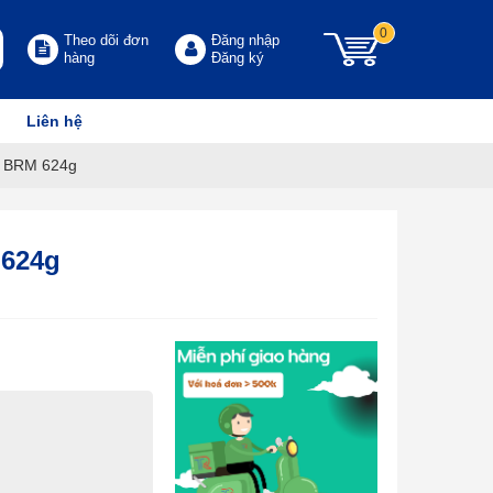
0
Theo dõi đơn
Đăng nhập
hàng
Đăng ký
Liên hệ
ơ BRM 624g
 624g