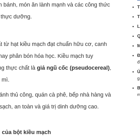
h bánh, món ăn lành mạnh và các công thức
T
 thực dưỡng.
T
L
Q
từ hạt kiều mạch đạt chuẩn hữu cơ, canh
M
 hay phân bón hóa học. Kiều mạch tuy
Đ
đ
g thực chất là
giả ngũ cốc (pseudocereal)
,
Ứ
g
 mì.
B
ánh thủ công, quán cà phê, bếp nhà hàng và
ạch, an toàn và giá trị dinh dưỡng cao.
h của bột kiều mạch