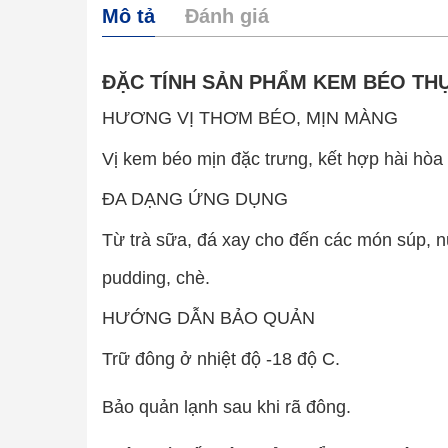
Mô tả
Đánh giá
ĐẶC TÍNH SẢN PHẨM KEM BÉO TH
HƯƠNG VỊ THƠM BÉO, MỊN MÀNG
Vị kem béo mịn đặc trưng, kết hợp hài hòa 
ĐA DẠNG ỨNG DỤNG
Từ trà sữa, đá xay cho đến các món súp, n
pudding, chè.
HƯỚNG DẪN BẢO QUẢN
Trữ đông ở nhiệt độ -18 độ C.
Bảo quản lạnh sau khi rã đông.