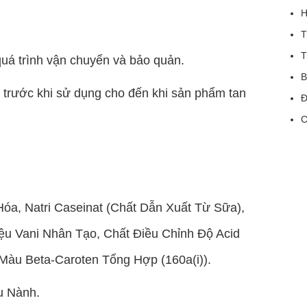
H
T
T
uá trình vận chuyển và bảo quản.
B
C trước khi sử dụng cho đến khi sản phẩm tan
Đ
C
óa, Natri Caseinat (Chất Dẫn Xuất Từ Sữa),
iệu Vani Nhân Tạo, Chất Điều Chỉnh Độ Acid
), Màu Beta-Caroten Tổng Hợp (160a(i)).
u Nành.