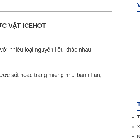
ỰC VẬT ICEHOT
với nhiều loại nguyên liệu khác nhau.
ước sốt hoặc tráng miệng như bánh flan,
T
X
N