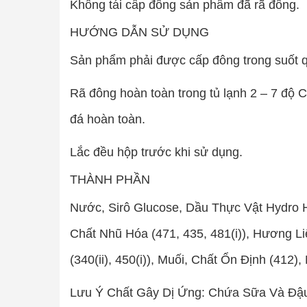
Không tái cấp đông sản phẩm đã rã đông.
HƯỚNG DẪN SỬ DỤNG
Sản phẩm phải được cấp đông trong suốt q
Rã đông hoàn toàn trong tủ lạnh 2 – 7 độ 
đá hoàn toàn.
Lắc đều hộp trước khi sử dụng.
THÀNH PHẦN
Nước, Sirô Glucose, Dầu Thực Vật Hydro H
Chất Nhũ Hóa (471, 435, 481(i)), Hương L
(340(ii), 450(i)), Muối, Chất Ổn Định (412
Lưu Ý Chất Gây Dị Ứng: Chứa Sữa Và Đậ