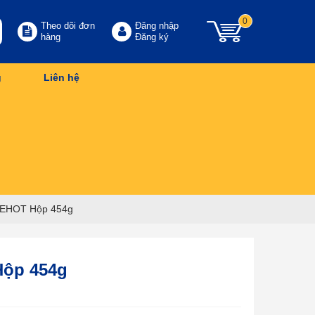
0
Theo dõi đơn
Đăng nhập
hàng
Đăng ký
g
Liên hệ
CEHOT Hộp 454g
Hộp 454g