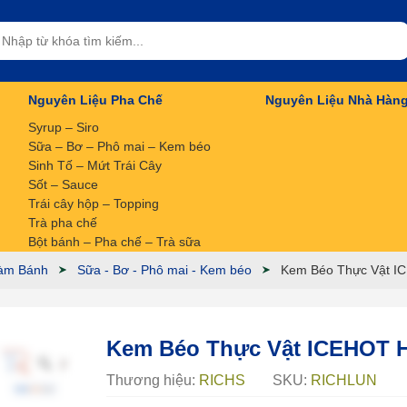
Nguyên Liệu Pha Chế
Nguyên Liệu Nhà Hàn
Syrup – Siro
Sữa – Bơ – Phô mai – Kem béo
Sinh Tố – Mứt Trái Cây
Sốt – Sauce
Trái cây hộp – Topping
Trà pha chế
Bột bánh – Pha chế – Trà sữa
àm Bánh
Sữa - Bơ - Phô mai - Kem béo
Kem Béo Thực Vật I
Kem Béo Thực Vật ICEHOT 
Thương hiệu:
RICHS
SKU:
RICHLUN