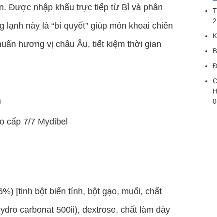
n. Được nhập khẩu trực tiếp từ Bỉ và phân
T
2
g lạnh này là “bí quyết” giúp món khoai chiên
K
uẩn hương vị châu Âu, tiết kiệm thời gian
B
Đ
C
H
h
0
o cấp 7/7 Mydibel
%) [tinh bột biến tính, bột gạo, muối, chất
hydro carbonat 500ii), dextrose, chất làm dày