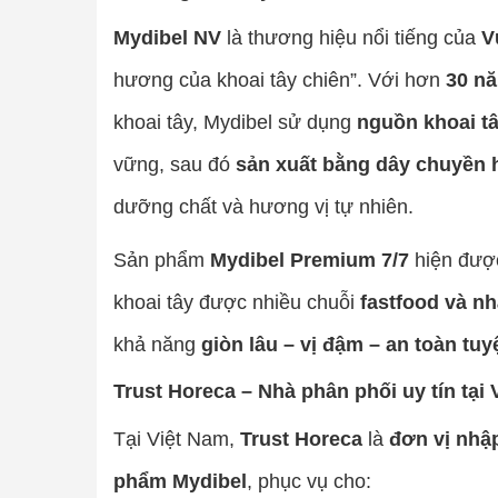
Mydibel NV
là thương hiệu nổi tiếng của
V
hương của khoai tây chiên”. Với hơn
30 n
khoai tây, Mydibel sử dụng
nguồn khoai tâ
vững, sau đó
sản xuất bằng dây chuyền h
dưỡng chất và hương vị tự nhiên.
Sản phẩm
Mydibel Premium 7/7
hiện được
khoai tây được nhiều chuỗi
fastfood và nh
khả năng
giòn lâu – vị đậm – an toàn tuy
Trust Horeca – Nhà phân phối uy tín tại
Tại Việt Nam,
Trust Horeca
là
đơn vị nhậ
phẩm Mydibel
, phục vụ cho: