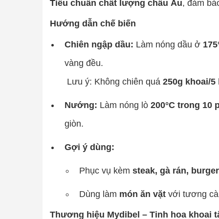
Tiêu chuẩn chất lượng châu Âu
, đảm bảo
Hướng dẫn chế biến
Chiên ngập dầu:
Làm nóng dầu ở
175
vàng đều.
Lưu ý: Không chiên quá
250g khoai/5 
Nướng:
Làm nóng lò
200°C trong 10 
giòn.
Gợi ý dùng:
Phục vụ kèm
steak, gà rán, burge
Dùng làm
món ăn vặt
với tương cà
Thương hiệu Mydibel – Tinh hoa khoai t