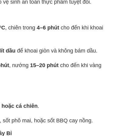
 vệ sinh an toàn thực phẩm tuyệt đối.
°C
, chiên trong
4–6 phút
cho đến khi khoai
lít dầu
để khoai giòn và không bám dầu.
phút
, nướng
15–20 phút
cho đến khi vàng
r hoặc cá chiên
.
, sốt phô mai, hoặc sốt BBQ cay nồng.
ây Bỉ