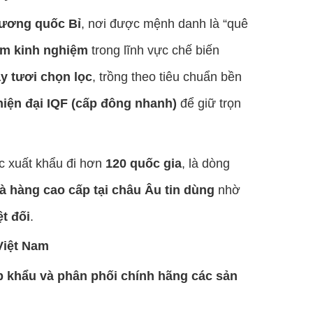
ương quốc Bỉ
, nơi được mệnh danh là “quê
ăm kinh nghiệm
trong lĩnh vực chế biến
y tươi chọn lọc
, trồng theo tiêu chuẩn bền
iện đại IQF (cấp đông nhanh)
để giữ trọn
 xuất khẩu đi hơn
120 quốc gia
, là dòng
à hàng cao cấp tại châu Âu tin dùng
nhờ
ệt đối
.
 Việt Nam
p khẩu và phân phối chính hãng các sản