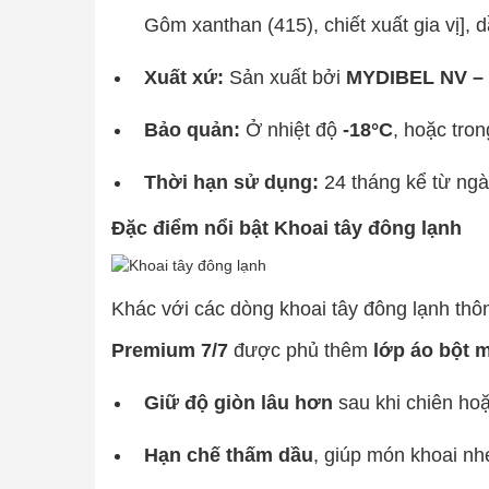
Gôm xanthan (415), chiết xuất gia vị],
Xuất xứ:
Sản xuất bởi
MYDIBEL NV – 
Bảo quản:
Ở nhiệt độ
-18°C
, hoặc tro
Thời hạn sử dụng:
24 tháng kể từ ngà
Đặc điểm nổi bật Khoai tây đông lạnh
Khác với các dòng khoai tây đông lạnh thô
Premium 7/7
được phủ thêm
lớp áo bột 
Giữ độ giòn lâu hơn
sau khi chiên ho
Hạn chế thấm dầu
, giúp món khoai nh