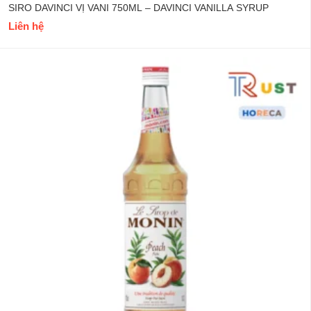
SIRO MONIN ĐÀO 700ML – MONIN PEACH SYRUP
215.000
₫