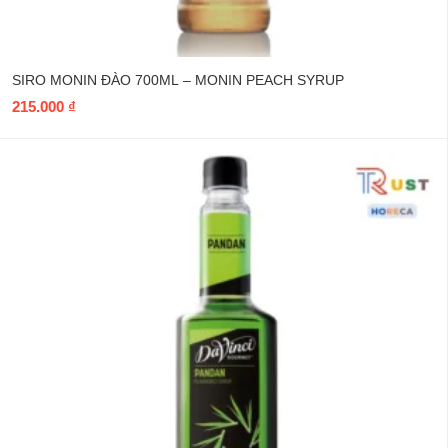
SIRO DAVINCI LÁ DỨA 750ML – DAVINCI PANDAN SYRUP
Liên hệ