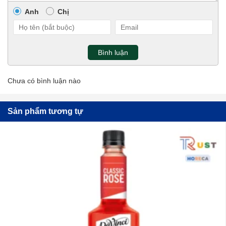
SIRO DAVINCI HOA HỒNG 750ML – DAVINCI ROSE SYRUP
Liên hệ