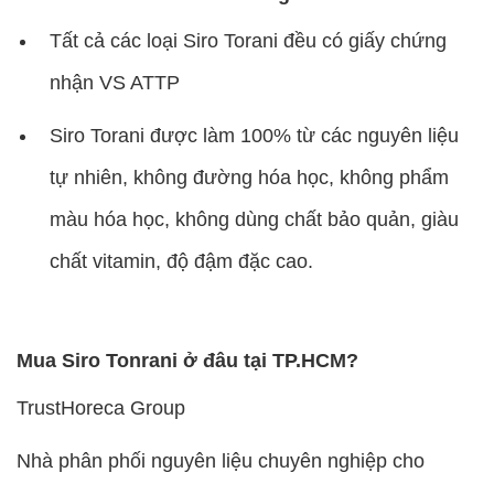
ngành hàng Horeca tại HCM
Đường số 10 KDC Trung Sơn, Bình Hưng, Bình
Chánh, HCM
Hotline: 0765503107
Email: info@trusthoreca.com
Website: www.trusthoreca.com
Video sản phẩm