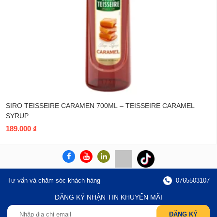
TRUST HORECA
CHÍNH SÁCH
Sản phẩm
Chính sách đổi trả hàng
Chính sách bán hàng
Tuyển dụng
Chính sách kiểm hàng
Khuyến mãi
Chính sách bảo mật
Phân tích ngành F&B
Thanh toán và vận chuyển
Hướng dẫn mua hàng
CÔNG THỨC CHIA SẺ
Pha chế
Làm bánh
Nấu ăn
Rau tươi Đà Lạt
WEBSITE CÙNG HỆ THỐNG
www.dalatberries.com