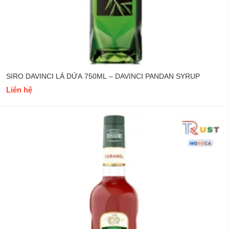
SIRO TEISSEIRE CARAMEN 700ML – TEISSEIRE CARAMEL
SYRUP
189.000
₫
Tư vấn và chăm sóc khách hàng
0765503107
ĐĂNG KÝ NHẬN TIN KHUYẾN MÃI