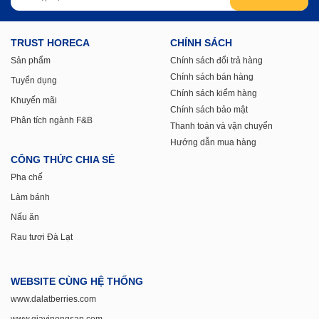
www.giavinongsan.com
ZALO OA