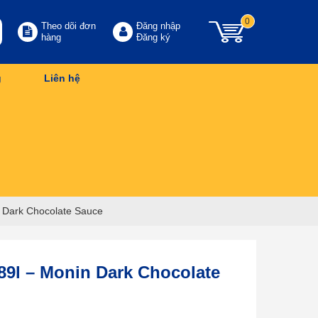
0
Theo dõi đơn
Đăng nhập
hàng
Đăng ký
g
Liên hệ
n Dark Chocolate Sauce
.89l – Monin Dark Chocolate