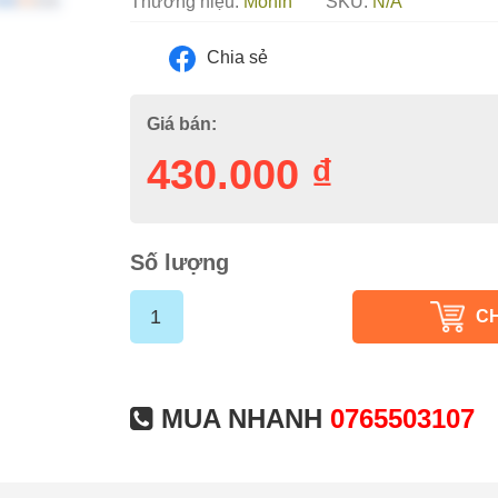
Thương hiệu:
Monin
SKU:
N/A
Chia sẻ
Giá bán:
430.000
₫
Số lượng
C
MUA NHANH
0765503107