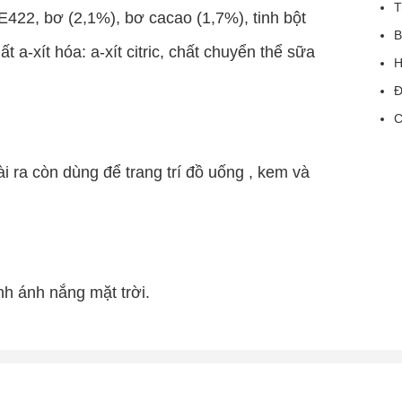
T
 E422, bơ (2,1%), bơ cacao (1,7%), tinh bột
B
t a-xít hóa: a-xít citric, chất chuyển thể sữa
H
Đ
C
i ra còn dùng để trang trí đồ uống , kem và
nh ánh nắng mặt trời.