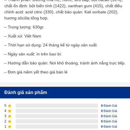
chất ổn định: bột biến tính (1422), xanthan gum (415), chất điều
chỉnh acid: acid citric (330), chất bảo quản: Kali sorbate (202),
hương sôcôla tổng hợp.
– Trọng lượng: 630gr.
– Xuất xứ: Việt Nam
– Thời hạn sử dụng: 24 tháng kể từ ngày sản xuất.
– Ngày sản xuất: in trên bao bì.
– Hướng dẫn bảo quản: Nơi khô thoáng, tránh ánh nắng trực tiếp.
– Đơn giá niêm yết theo giá bán lẻ
Đánh giá sản phẩm
5
0
Đánh Giá
4
0
Đánh Giá
3
0
Đánh Giá
2
0
Đánh Giá
1
0
Đánh Giá