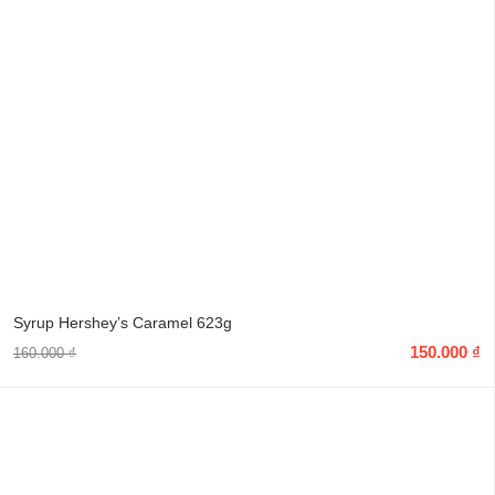
Syrup Hershey’s Caramel 623g
150.000
₫
160.000
₫