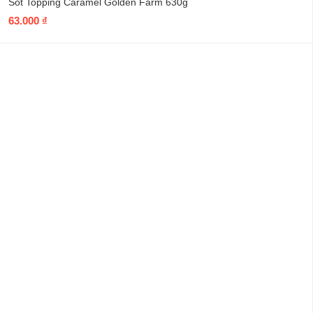
Sốt Topping Caramel Golden Farm 630g
63.000
₫