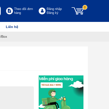
0
Theo dõi đơn
Đăng nhập
hàng
Đăng ký
Liên hệ
/Box