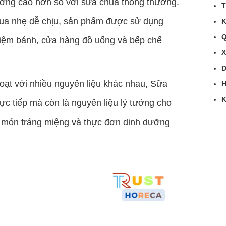
ỡng cao hơn so với sữa chua thông thường.
T
hua nhẹ dễ chịu, sản phẩm được sử dụng
K
Q
 tiệm bánh, cửa hàng đồ uống và bếp chế
X
D
oạt với nhiều nguyên liệu khác nhau, Sữa
H
K
c tiếp mà còn là nguyên liệu lý tưởng cho
t, món tráng miệng và thực đơn dinh dưỡng