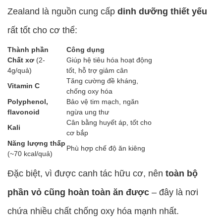
Zealand là nguồn cung cấp
dinh dưỡng thiết yếu
rất tốt cho cơ thể:
Thành phần
Công dụng
Chất xơ
(2-
Giúp hệ tiêu hóa hoạt động
4g/quả)
tốt, hỗ trợ giảm cân
Tăng cường đề kháng,
Vitamin C
chống oxy hóa
Polyphenol,
Bảo vệ tim mạch, ngăn
flavonoid
ngừa ung thư
Cân bằng huyết áp, tốt cho
Kali
cơ bắp
Năng lượng thấp
Phù hợp chế độ ăn kiêng
(~70 kcal/quả)
Đặc biệt, vì được canh tác hữu cơ, nên
toàn bộ
phần vỏ cũng hoàn toàn ăn được
– đây là nơi
chứa nhiều chất chống oxy hóa mạnh nhất.