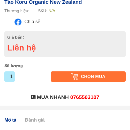
Táo Koru Organic New Zealand
Thương hiệu:
SKU:
N/A
Chia sẻ
Giá bán:
Liên hệ
Số lượng
CHỌN MUA
MUA NHANH
0765503107
Mô tả
Đánh giá