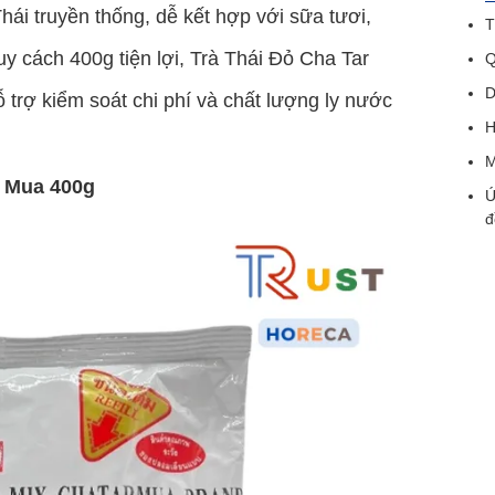
hái truyền thống, dễ kết hợp với sữa tươi,
T
uy cách 400g tiện lợi, Trà Thái Đỏ Cha Tar
Q
D
trợ kiểm soát chi phí và chất lượng ly nước
H
M
r Mua 400g
Ứ
đ