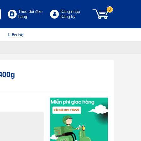
0
Theo dõi đơn
Đăng nhập
hàng
Đăng ký
Liên hệ
 400g