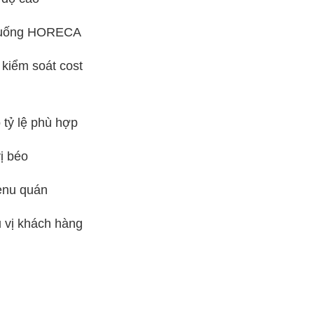
ồ uống HORECA
 kiểm soát cost
 tỷ lệ phù hợp
ị béo
enu quán
 vị khách hàng