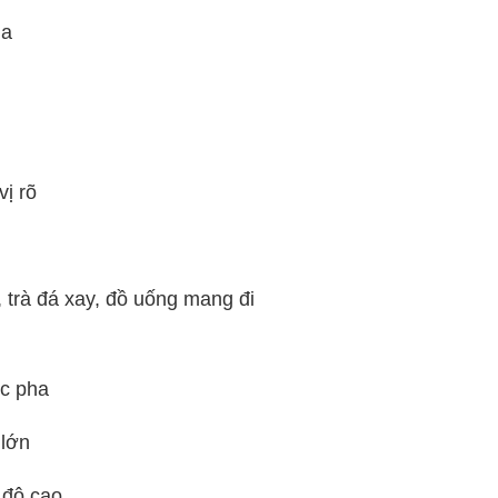
ua
vị rõ
, trà đá xay, đồ uống mang đi
ức pha
 lớn
 độ cao