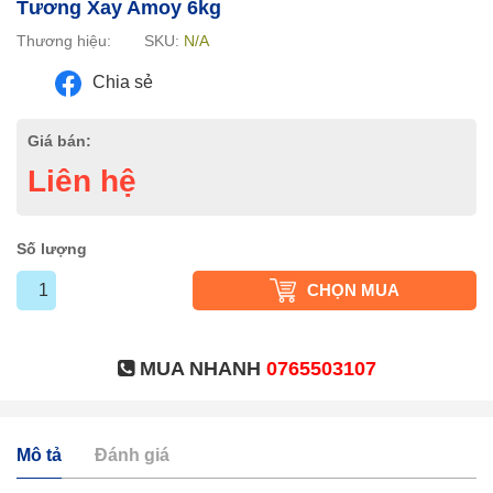
Tương Xay Amoy 6kg
Thương hiệu:
SKU:
N/A
Chia sẻ
Giá bán:
Liên hệ
Số lượng
CHỌN MUA
MUA NHANH
0765503107
Mô tả
Đánh giá