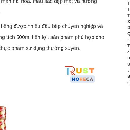
ị mặn hài hòa, màu sắc đẹp mắt và hương
T
T
.
T
X
ổi tiếng được nhiều đầu bếp chuyên nghiệp và
D
Q
ng tích 500ml tiện lợi, sản phẩm phù hợp cho
h
T
n thực phẩm sử dụng thường xuyên.
đ
H
Ứ
t
B
d