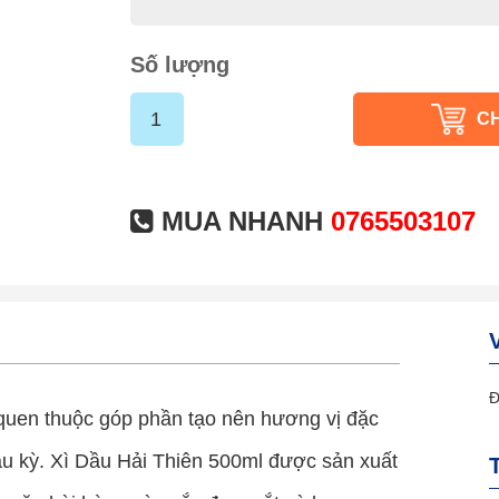
Số lượng
C
MUA NHANH
0765503107
Đ
ị quen thuộc góp phần tạo nên hương vị đặc
ầu kỳ. Xì Dầu Hải Thiên 500ml được sản xuất