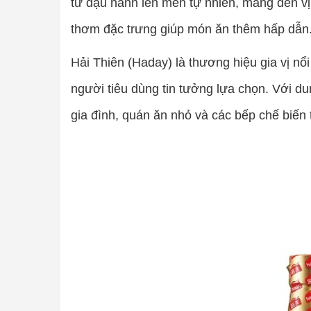
từ đậu nành lên men tự nhiên, mang đến v
thơm đặc trưng giúp món ăn thêm hấp dẫn
Hải Thiên (Haday) là thương hiệu gia vị n
người tiêu dùng tin tưởng lựa chọn. Với du
gia đình, quán ăn nhỏ và các bếp chế biế