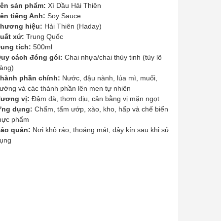
ên sản phẩm:
Xì Dầu Hải Thiên
ên tiếng Anh:
Soy Sauce
hương hiệu:
Hải Thiên (Haday)
uất xứ:
Trung Quốc
ung tích:
500ml
uy cách đóng gói:
Chai nhựa/chai thủy tinh (tùy lô
àng)
hành phần chính:
Nước, đậu nành, lúa mì, muối,
ường và các thành phần lên men tự nhiên
ương vị:
Đậm đà, thơm dịu, cân bằng vị mặn ngọt
ng dụng:
Chấm, tẩm ướp, xào, kho, hấp và chế biến
hực phẩm
ảo quản:
Nơi khô ráo, thoáng mát, đậy kín sau khi sử
ụng