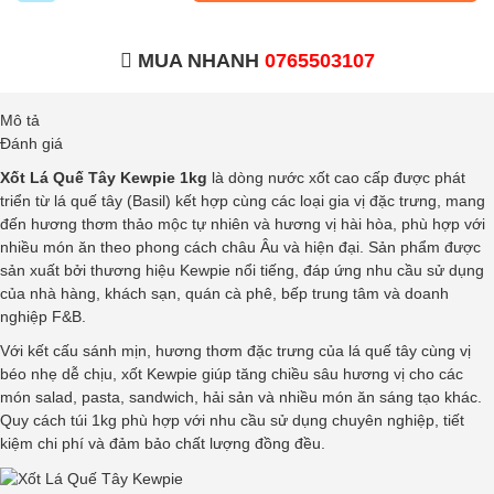
MUA NHANH
0765503107
Mô tả
Đánh giá
Xốt Lá Quế Tây Kewpie 1kg
là dòng nước xốt cao cấp được phát
triển từ lá quế tây (Basil) kết hợp cùng các loại gia vị đặc trưng, mang
đến hương thơm thảo mộc tự nhiên và hương vị hài hòa, phù hợp với
nhiều món ăn theo phong cách châu Âu và hiện đại. Sản phẩm được
sản xuất bởi thương hiệu Kewpie nổi tiếng, đáp ứng nhu cầu sử dụng
của nhà hàng, khách sạn, quán cà phê, bếp trung tâm và doanh
nghiệp F&B.
Với kết cấu sánh mịn, hương thơm đặc trưng của lá quế tây cùng vị
béo nhẹ dễ chịu, xốt Kewpie giúp tăng chiều sâu hương vị cho các
món salad, pasta, sandwich, hải sản và nhiều món ăn sáng tạo khác.
Quy cách túi 1kg phù hợp với nhu cầu sử dụng chuyên nghiệp, tiết
kiệm chi phí và đảm bảo chất lượng đồng đều.