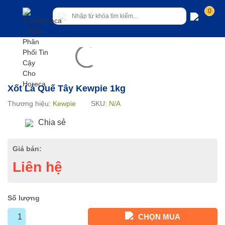
0
Xốt Lá Quế Tây Kewpie 1kg
Thương hiệu:
Kewpie
SKU:
N/A
Chia sẻ
Giá bán:
Liên hệ
Số lượng
CHỌN MUA