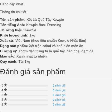
Đang cập nhật...
Thông tin chi tiết
Tên sản phẩm:
Xốt Lá Quế Tây Kewpie
Tên tiếng Anh:
Kewpie Basil Dressing
Thương hiệu:
Kewpie
Khối lượng tịnh:
1kg
Xuất xứ:
Việt Nam (theo tiêu chuẩn Kewpie Nhật Bản)
Dạng sản phẩm:
Xốt trộn salad và chế biến món ăn
Hương vị:
Thơm đặc trưng từ lá quế tây, béo nhẹ, đậm đà
Màu sắc:
Xanh nhạt tự nhiên
Quy cách:
Túi 1kg
Đánh giá sản phẩm
5
0
đánh giá
4
0
đánh giá
3
0
đánh giá
2
0
đánh giá
1
0
đánh giá