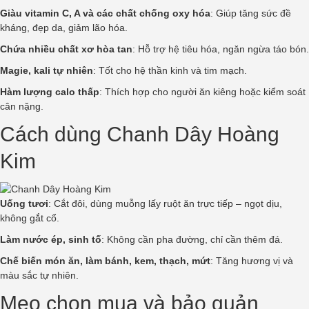
Giàu vitamin C, A và các chất chống oxy hóa
: Giúp tăng sức đề
kháng, đẹp da, giảm lão hóa.
Chứa nhiều chất xơ hòa tan
: Hỗ trợ hệ tiêu hóa, ngăn ngừa táo bón.
Magie, kali tự nhiên
: Tốt cho hệ thần kinh và tim mạch.
Hàm lượng calo thấp
: Thích hợp cho người ăn kiêng hoặc kiểm soát
cân nặng.
Cách dùng Chanh Dây Hoàng
Kim
Uống tươi
: Cắt đôi, dùng muỗng lấy ruột ăn trực tiếp – ngọt dịu,
không gắt cổ.
Làm nước ép, sinh tố
: Không cần pha đường, chỉ cần thêm đá.
Chế biến món ăn, làm bánh, kem, thạch, mứt
: Tăng hương vị và
màu sắc tự nhiên.
Mẹo chọn mua và bảo quản