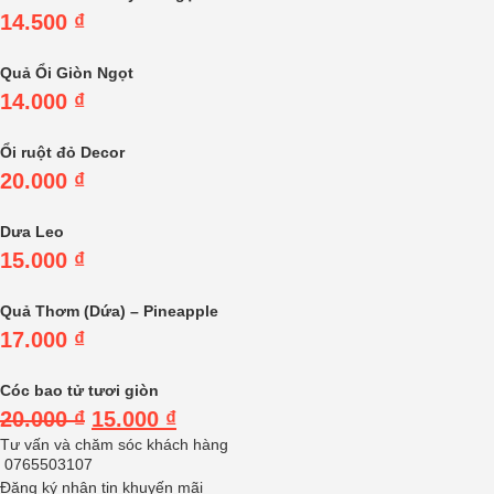
14.500
₫
Quả Ổi Giòn Ngọt
14.000
₫
Ổi ruột đỏ Decor
20.000
₫
Dưa Leo
15.000
₫
Quả Thơm (Dứa) – Pineapple
17.000
₫
Cóc bao tử tươi giòn
20.000
₫
15.000
₫
Tư vấn và chăm sóc khách hàng
0765503107
Đăng ký nhận tin khuyến mãi