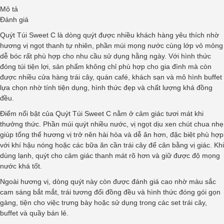
Mô tả
Đánh giá
Quýt Túi Sweet C là dòng quýt được nhiều khách hàng yêu thích nhờ
hương vị ngọt thanh tự nhiên, phần múi mọng nước cùng lớp vỏ mỏng
dễ bóc rất phù hợp cho nhu cầu sử dụng hằng ngày. Với hình thức
đóng túi tiện lợi, sản phẩm không chỉ phù hợp cho gia đình mà còn
được nhiều cửa hàng trái cây, quán café, khách sạn và mô hình buffet
lựa chọn nhờ tính tiện dụng, hình thức đẹp và chất lượng khá đồng
đều.
Điểm nổi bật của Quýt Túi Sweet C nằm ở cảm giác tươi mát khi
thưởng thức. Phần múi quýt nhiều nước, vị ngọt dịu xen chút chua nhẹ
giúp tổng thể hương vị trở nên hài hòa và dễ ăn hơn, đặc biệt phù hợp
với khí hậu nóng hoặc các bữa ăn cần trái cây để cân bằng vị giác. Khi
dùng lạnh, quýt cho cảm giác thanh mát rõ hơn và giữ được độ mọng
nước khá tốt.
Ngoài hương vị, dòng quýt này còn được đánh giá cao nhờ màu sắc
cam sáng bắt mắt, trái tương đối đồng đều và hình thức đóng gói gọn
gàng, tiện cho việc trưng bày hoặc sử dụng trong các set trái cây,
buffet và quầy bán lẻ.