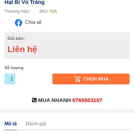
Hạt Bí Vỏ Trắng
Thương hiệu:
SKU:
N/A
Chia sẻ
Giá bán:
Liên hệ
Số lượng
CHỌN MUA
MUA NHANH
0765503107
Mô tả
Đánh giá