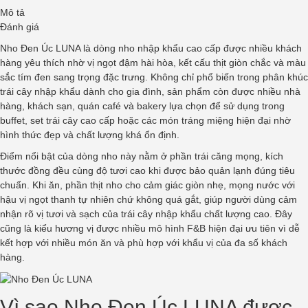
Mô tả
Đánh giá
Nho Đen Úc LUNA là dòng nho nhập khẩu cao cấp được nhiều khách
hàng yêu thích nhờ vị ngọt đậm hài hòa, kết cấu thịt giòn chắc và màu
sắc tím đen sang trọng đặc trưng. Không chỉ phổ biến trong phân khúc
trái cây nhập khẩu dành cho gia đình, sản phẩm còn được nhiều nhà
hàng, khách sạn, quán café và bakery lựa chọn để sử dụng trong
buffet, set trái cây cao cấp hoặc các món tráng miệng hiện đại nhờ
hình thức đẹp và chất lượng khá ổn định.
Điểm nổi bật của dòng nho này nằm ở phần trái căng mọng, kích
thước đồng đều cùng độ tươi cao khi được bảo quản lạnh đúng tiêu
chuẩn. Khi ăn, phần thịt nho cho cảm giác giòn nhẹ, mọng nước với
hậu vị ngọt thanh tự nhiên chứ không quá gắt, giúp người dùng cảm
nhận rõ vị tươi và sạch của trái cây nhập khẩu chất lượng cao. Đây
cũng là kiểu hương vị được nhiều mô hình F&B hiện đại ưu tiên vì dễ
kết hợp với nhiều món ăn và phù hợp với khẩu vị của đa số khách
hàng.
Vì sao Nho Đen Úc LUNA được