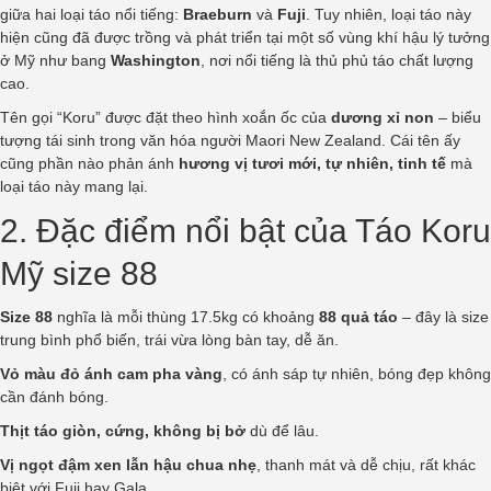
giữa hai loại táo nổi tiếng:
Braeburn
và
Fuji
. Tuy nhiên, loại táo này
hiện cũng đã được trồng và phát triển tại một số vùng khí hậu lý tưởng
ở Mỹ như bang
Washington
, nơi nổi tiếng là thủ phủ táo chất lượng
cao.
Tên gọi “Koru” được đặt theo hình xoắn ốc của
dương xỉ non
– biểu
tượng tái sinh trong văn hóa người Maori New Zealand. Cái tên ấy
cũng phần nào phản ánh
hương vị tươi mới, tự nhiên, tinh tế
mà
loại táo này mang lại.
2. Đặc điểm nổi bật của Táo Koru
Mỹ size 88
Size 88
nghĩa là mỗi thùng 17.5kg có khoảng
88 quả táo
– đây là size
trung bình phổ biến, trái vừa lòng bàn tay, dễ ăn.
Vỏ màu đỏ ánh cam pha vàng
, có ánh sáp tự nhiên, bóng đẹp không
cần đánh bóng.
Thịt táo giòn, cứng, không bị bở
dù để lâu.
Vị ngọt đậm xen lẫn hậu chua nhẹ
, thanh mát và dễ chịu, rất khác
biệt với Fuji hay Gala.