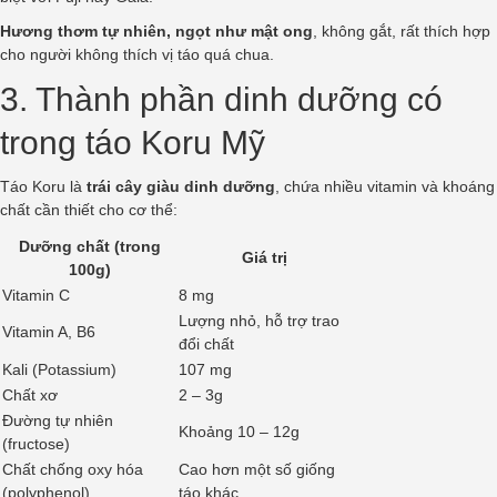
Hương thơm tự nhiên, ngọt như mật ong
, không gắt, rất thích hợp
cho người không thích vị táo quá chua.
3. Thành phần dinh dưỡng có
trong táo Koru Mỹ
Táo Koru là
trái cây giàu dinh dưỡng
, chứa nhiều vitamin và khoáng
chất cần thiết cho cơ thể:
Dưỡng chất (trong
Giá trị
100g)
Vitamin C
8 mg
Lượng nhỏ, hỗ trợ trao
Vitamin A, B6
đổi chất
Kali (Potassium)
107 mg
Chất xơ
2 – 3g
Đường tự nhiên
Khoảng 10 – 12g
(fructose)
Chất chống oxy hóa
Cao hơn một số giống
(polyphenol)
táo khác