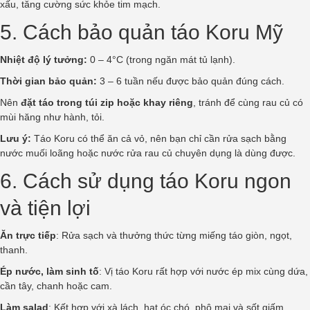
xấu, tăng cường sức khỏe tim mạch.
5. Cách bảo quản táo Koru Mỹ
Nhiệt độ lý tưởng:
0 – 4°C (trong ngăn mát tủ lạnh).
Thời gian bảo quản:
3 – 6 tuần nếu được bảo quản đúng cách.
Nên
đặt táo trong túi zip hoặc khay riêng
, tránh để cùng rau củ có
mùi hăng như hành, tỏi.
Lưu ý:
Táo Koru có thể ăn cả vỏ, nên bạn chỉ cần rửa sạch bằng
nước muối loãng hoặc nước rửa rau củ chuyên dụng là dùng được.
6. Cách sử dụng táo Koru ngon
và tiện lợi
Ăn trực tiếp
: Rửa sạch và thưởng thức từng miếng táo giòn, ngọt,
thanh.
Ép nước, làm sinh tố
: Vị táo Koru rất hợp với nước ép mix cùng dứa,
cần tây, chanh hoặc cam.
Làm salad
: Kết hợp với xà lách, hạt óc chó, phô mai và sốt giấm