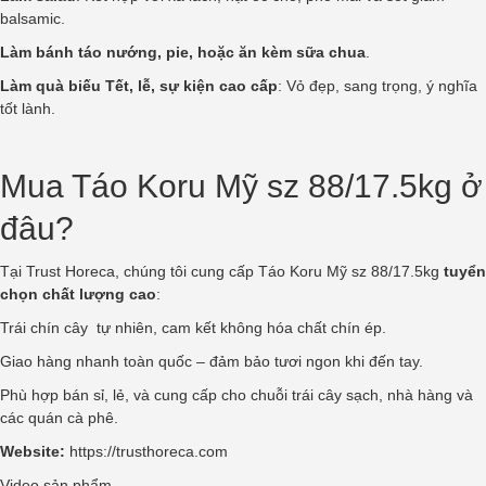
balsamic.
Làm bánh táo nướng, pie, hoặc ăn kèm sữa chua
.
Làm quà biếu Tết, lễ, sự kiện cao cấp
: Vỏ đẹp, sang trọng, ý nghĩa
tốt lành.
Mua Táo Koru Mỹ sz 88/17.5kg ở
đâu?
Tại
Trust Horeca
, chúng tôi cung cấp Táo Koru Mỹ sz 88/17.5kg
tuyển
chọn chất lượng cao
:
Trái chín cây tự nhiên, cam kết không hóa chất chín ép.
Giao hàng nhanh toàn quốc – đảm bảo tươi ngon khi đến tay.
Phù hợp bán sỉ, lẻ, và cung cấp cho chuỗi trái cây sạch, nhà hàng và
các quán cà phê.
Website:
https://trusthoreca.com
Video sản phẩm