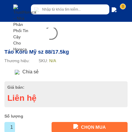
0
Táo Koru Mỹ sz 88/17.5kg
Thương hiệu:
SKU:
N/A
Chia sẻ
Giá bán:
Liên hệ
Số lượng
CHỌN MUA