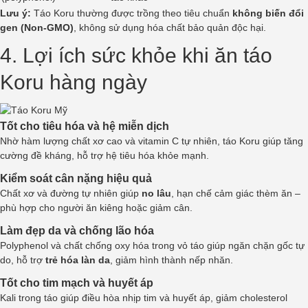
Lưu ý:
Táo Koru thường được trồng theo tiêu chuẩn
không biến đổi
gen (Non-GMO)
, không sử dụng hóa chất bảo quản độc hại.
4. Lợi ích sức khỏe khi ăn táo
Koru hàng ngày
Tốt cho tiêu hóa và hệ miễn dịch
Nhờ hàm lượng chất xơ cao và vitamin C tự nhiên, táo Koru giúp tăng
cường đề kháng, hỗ trợ hệ tiêu hóa khỏe mạnh.
Kiểm soát cân nặng hiệu quả
Chất xơ và đường tự nhiên giúp
no lâu
, hạn chế cảm giác thèm ăn –
phù hợp cho người ăn kiêng hoặc giảm cân.
Làm đẹp da và chống lão hóa
Polyphenol và chất chống oxy hóa trong vỏ táo giúp ngăn chặn gốc tự
do, hỗ trợ
trẻ hóa làn da
, giảm hình thành nếp nhăn.
Tốt cho tim mạch và huyết áp
Kali trong táo giúp điều hòa nhịp tim và huyết áp, giảm cholesterol