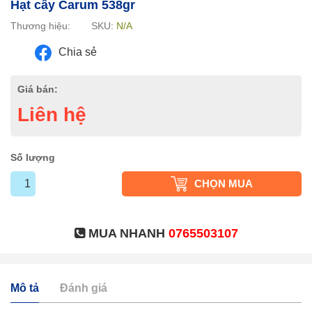
Hạt cây Carum 538gr
Thương hiệu:
SKU:
N/A
Chia sẻ
Giá bán:
Liên hệ
Số lượng
CHỌN MUA
MUA NHANH
0765503107
Mô tả
Đánh giá