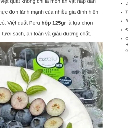
 việt quất không chỉ là món ăn vặt hấp dẫn
Đ
thực đơn lành mạnh của nhiều gia đình hiện
T
B
, Việt quất Peru
hộp 125gr
là lựa chọn
Đ
 tươi sạch, an toàn và giàu dưỡng chất.
C
H
0