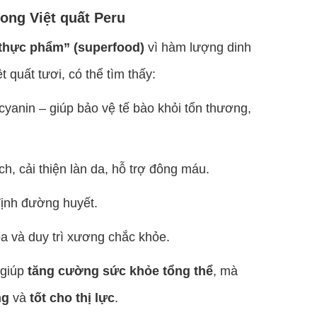
ng Việt quất Peru
 thực phẩm” (superfood)
vì hàm lượng dinh
 quất tươi, có thể tìm thấy:
ocyanin – giúp bảo vệ tế bào khỏi tổn thương,
h, cải thiện làn da, hỗ trợ đông máu.
 định đường huyết.
óa và duy trì xương chắc khỏe.
 giúp
tăng cường sức khỏe tổng thể
, mà
ng
và
tốt cho thị lực
.