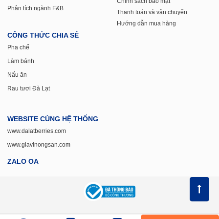
Chính sách bảo mật
Phân tích ngành F&B
Thanh toán và vận chuyển
Hướng dẫn mua hàng
CÔNG THỨC CHIA SẺ
Pha chế
Làm bánh
Nấu ăn
Rau tươi Đà Lạt
WEBSITE CÙNG HỆ THỐNG
www.dalatberries.com
www.giavinongsan.com
ZALO OA