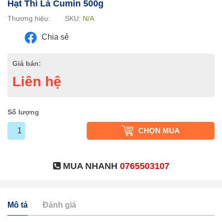
Hạt Thì Là Cumin 500g
Thương hiệu:
SKU:
N/A
Chia sẻ
Giá bán:
Liên hệ
Số lượng
CHỌN MUA
MUA NHANH
0765503107
Mô tả
Đánh giá