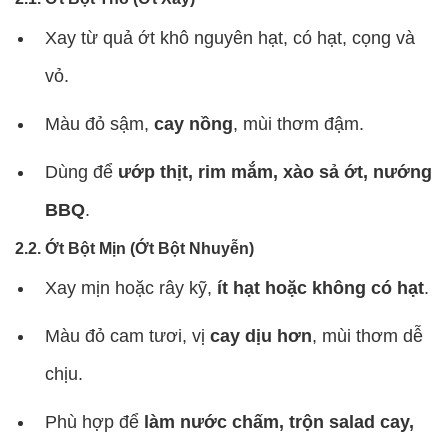
Xay từ quả ớt khô nguyên hạt, có hạt, cọng và
vỏ.
Màu đỏ sậm,
cay nồng
, mùi thơm đậm.
Dùng để
ướp thịt, rim mắm, xào sả ớt, nướng
BBQ
.
2.2. Ớt Bột Mịn (Ớt Bột Nhuyễn)
Xay mịn hoặc rây kỹ,
ít hạt hoặc không có hạt
.
Màu đỏ cam tươi, vị
cay dịu hơn
, mùi thơm dễ
chịu.
Phù hợp để
làm nước chấm, trộn salad cay,