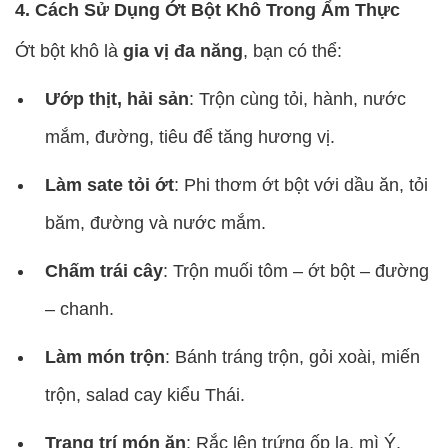
4. Cách Sử Dụng Ớt Bột Khô Trong Ẩm Thực
Ớt bột khô là
gia vị đa năng
, bạn có thể:
Ướp thịt, hải sản
: Trộn cùng tỏi, hành, nước
mắm, đường, tiêu để tăng hương vị.
Làm sate tỏi ớt
: Phi thơm ớt bột với dầu ăn, tỏi
băm, đường và nước mắm.
Chấm trái cây
: Trộn muối tôm – ớt bột – đường
– chanh.
Làm món trộn
: Bánh tráng trộn, gỏi xoài, miến
trộn, salad cay kiểu Thái.
Trang trí món ăn
: Rắc lên trứng ốp la, mì Ý,