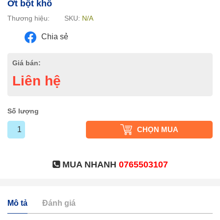
Ớt bột khô
Thương hiệu:
SKU:
N/A
Chia sẻ
Giá bán:
Liên hệ
Số lượng
CHỌN MUA
MUA NHANH
0765503107
Mô tả
Đánh giá