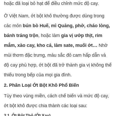
hoặc đã loại bỏ hạt để điều chỉnh mức độ cay.
Ở Việt Nam, ớt bột khô thường được dùng trong
các món
bún bò Huế, mì Quảng, phở, cháo lòng,
bánh tráng trộn
, hoặc làm
gia vị ướp thịt, rim
mắm, xào cay, kho cá, làm sate, muối ớt…
Nhờ
mùi thơm đặc trưng, màu sắc đỏ cam hấp dẫn và
độ cay phù hợp, ớt bột đã trở thành gia vị không thể
thiếu trong bếp của mọi gia đình.
2. Phân Loại Ớt Bột Khô Phổ Biến
Tùy theo vùng miền, cách chế biến và mức độ cay,
ớt bột khô được chia thành các loại sau:
2.1. Ớt Bột Thô (Ớt Xay)